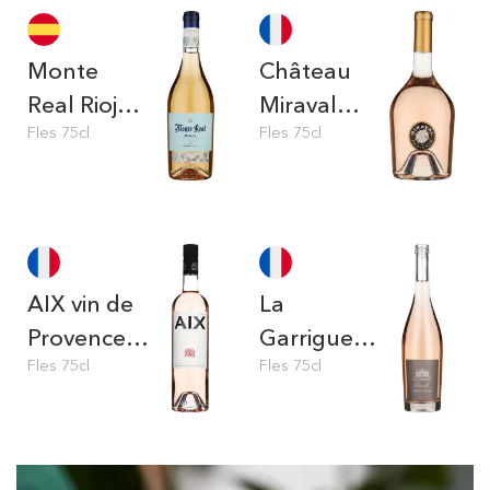
Monte
Château
Real Rioja
Miraval
Fles 75cl
Fles 75cl
Garnacha
Provence
Rosé
Rosé
AIX vin de
La
Provence
Garrigue
Fles 75cl
Fles 75cl
Rose
Etincelle
Rosé