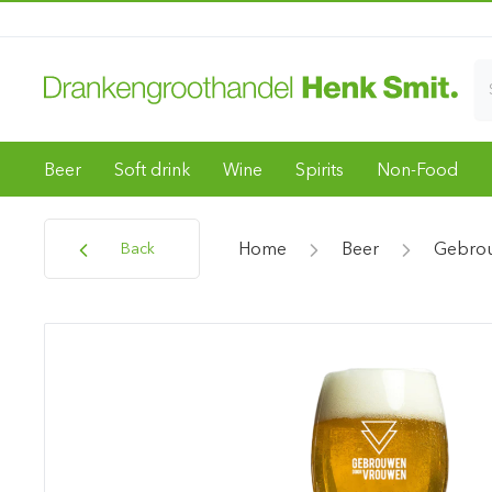
Beer
Soft drink
Wine
Spirits
Non-Food
Home
Beer
Gebro
Back