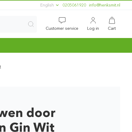
English
0205061920
ln.timskneh@ofni
Customer service
Log in
Cart
t
wen door
 Gin Wit