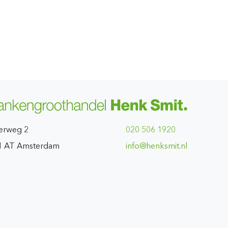
erweg 2
020 506 1920
1 AT Amsterdam
ln.timskneh@ofni