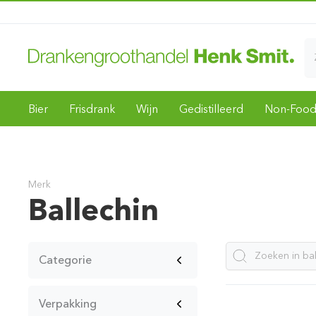
Bier
Frisdrank
Wijn
Gedistilleerd
Non-Foo
Merk
Ballechin
Categorie
Verpakking