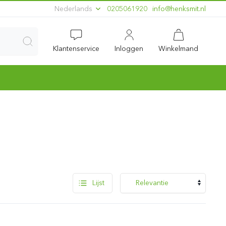
Nederlands
0205061920
ln.timskneh@ofni
Klantenservice
Inloggen
Winkelmand
Lijst