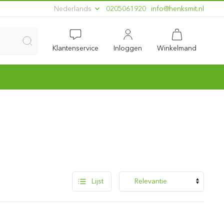
Nederlands
0205061920
ln.timskneh@ofni
Klantenservice
Inloggen
Winkelmand
Lijst