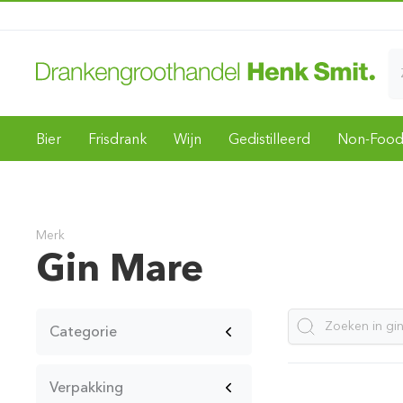
Bier
Frisdrank
Wijn
Gedistilleerd
Non-Foo
Merk
Gin Mare
Categorie
Verpakking