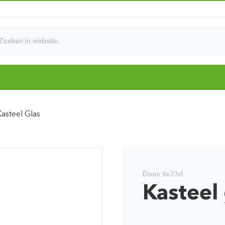
d
Kasteel Glas
Doos 6x33cl
Kasteel 