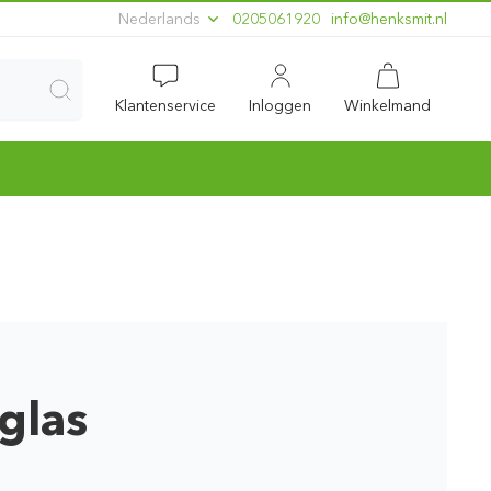
Nederlands
0205061920
ln.timskneh@ofni
Klantenservice
Inloggen
Winkelmand
glas