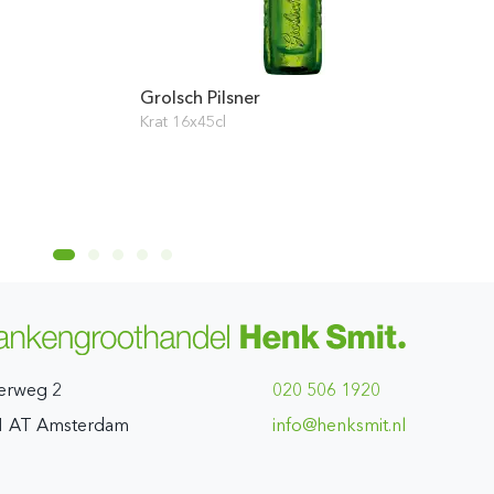
Grolsch Pilsner
Krat 16x45cl
erweg 2
020 506 1920
1 AT Amsterdam
ln.timskneh@ofni