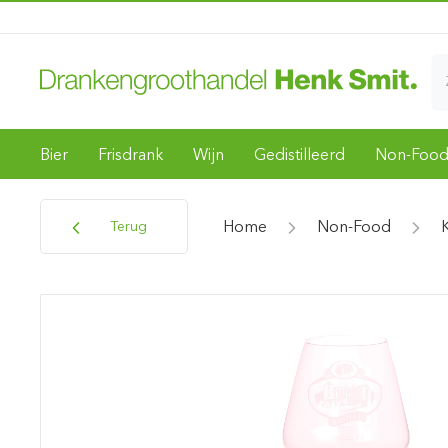
Bier
Frisdrank
Wijn
Gedistilleerd
Non-Foo
Home
Non-Food
Terug