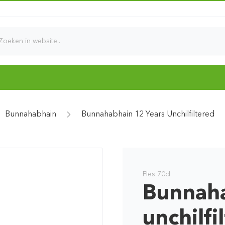
d
Bunnahabhain
Bunnahabhain 12 Years Unchilfiltered
Fles 70cl
Bunnaha
unchilfi