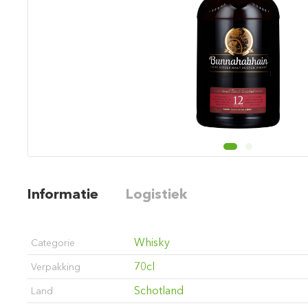
Informatie
Logistiek
Whisky
Categorie
70cl
Verpakking
Schotland
Land