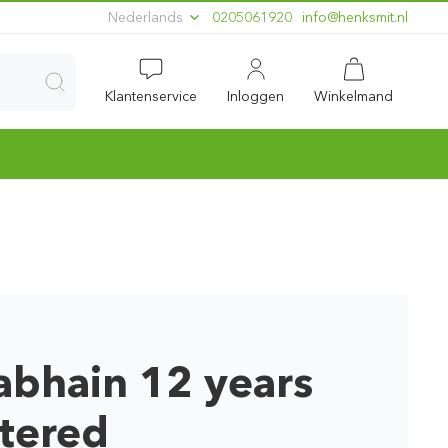
Nederlands
0205061920
ln.timskneh@ofni
Klantenservice
Inloggen
Winkelmand
bhain 12 years
ltered