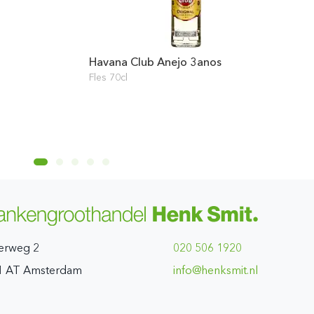
Havana Club Anejo 3anos
Fles 70cl
erweg 2
020 506 1920
1 AT Amsterdam
ln.timskneh@ofni