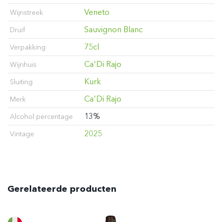
Veneto
Wijnstreek
Sauvignon Blanc
Druif
75cl
Verpakking
Ca'Di Rajo
Wijnhuis
Kurk
Sluiting
Ca'Di Rajo
Merk
13%
Alcohol percentage
2025
Vintage
Gerelateerde producten