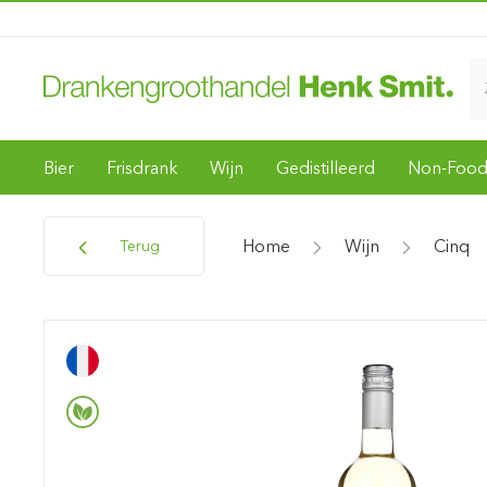
Bier
Frisdrank
Wijn
Gedistilleerd
Non-Foo
Home
Wijn
Cinq
Terug