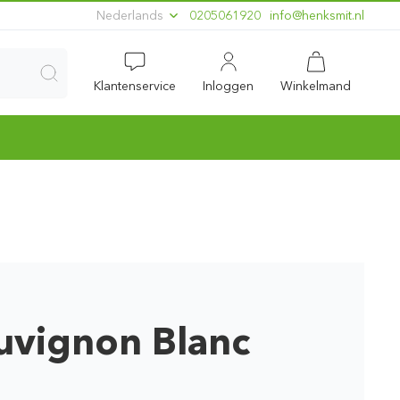
Nederlands
0205061920
ln.timskneh@ofni
Klantenservice
Inloggen
Winkelmand
uvignon Blanc