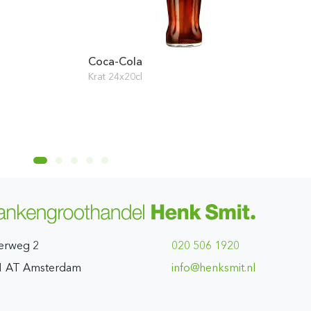
Coca-Cola
Krat 24x20cl
erweg 2
020 506 1920
1 AT Amsterdam
ln.timskneh@ofni