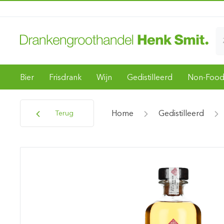
Bier
Frisdrank
Wijn
Gedistilleerd
Non-Foo
Home
Gedistilleerd
Terug