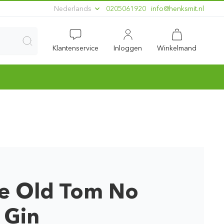
Nederlands
0205061920
ln.timskneh@ofni
Klantenservice
Inloggen
Winkelmand
le Old Tom No
 Gin