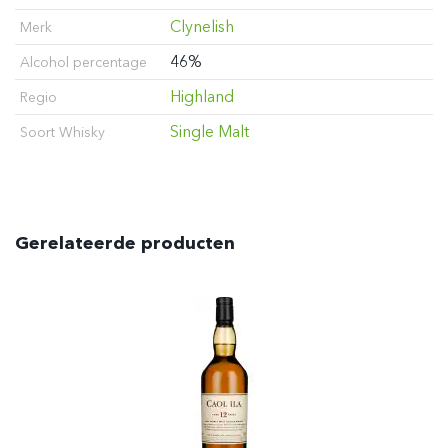
Clynelish
Merk
46%
Alcohol percentage
Highland
Regio
Single Malt
Soort Whisky
Gerelateerde producten