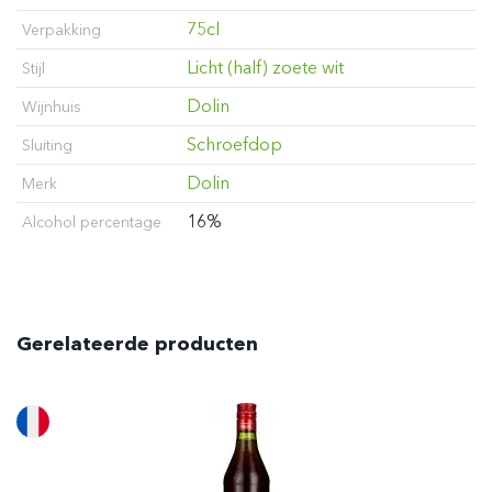
75cl
Verpakking
Licht (half) zoete wit
Stijl
Dolin
Wijnhuis
Schroefdop
Sluiting
Dolin
Merk
16%
Alcohol percentage
Gerelateerde producten