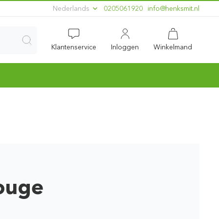
Nederlands
0205061920
ln.timskneh@ofni
Klantenservice
Inloggen
Winkelmand
ouge