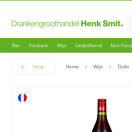
Bier
Frisdrank
Wijn
Gedistilleerd
Non-Foo
Home
Wijn
Dolin
Terug