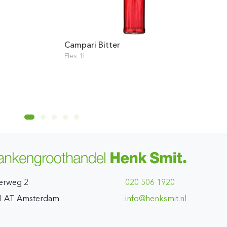
Campari Bitter
Fles 1l
erweg 2
020 506 1920
1 AT Amsterdam
ln.timskneh@ofni