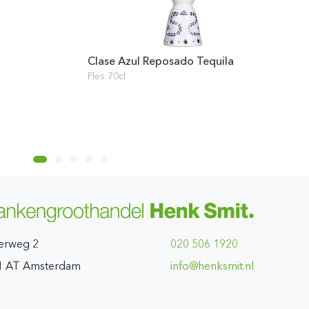
Clase Azul Reposado Tequila
Fles 70cl
erweg 2
020 506 1920
1 AT Amsterdam
ln.timskneh@ofni