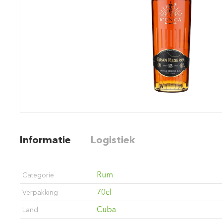
Informatie
Logistiek
Rum
Categorie
70cl
Verpakking
Cuba
Land