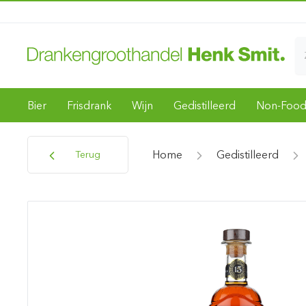
Bier
Frisdrank
Wijn
Gedistilleerd
Non-Foo
Home
Gedistilleerd
Terug