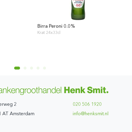
Birra Peroni 0.0%
Krat 24x33cl
erweg 2
020 506 1920
1 AT Amsterdam
ln.timskneh@ofni