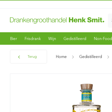
Bier
Frisdrank
Wijn
Gedistilleerd
Non-Foo
Home
Gedistilleerd
Terug