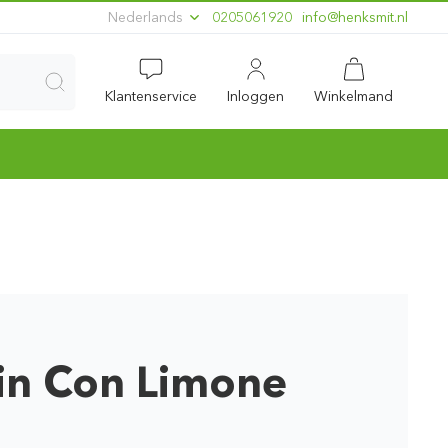
Nederlands
0205061920
ln.timskneh@ofni
Klantenservice
Inloggen
Winkelmand
in Con Limone