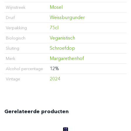
Mosel
Wijnstreek
Weissburgunder
Druif
75cl
Verpakking
Veganistisch
Biologisch
Schroefdop
Sluiting
Margarethenhof
Merk
12%
Alcohol percentage
2024
Vintage
Gerelateerde producten