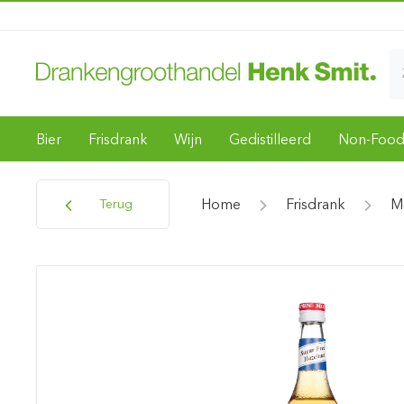
Bier
Frisdrank
Wijn
Gedistilleerd
Non-Foo
Home
Frisdrank
M
Terug