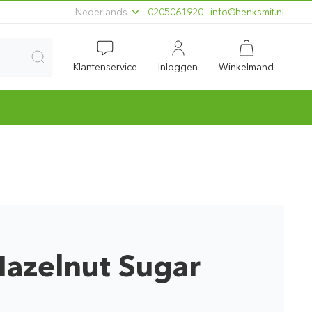
Nederlands
0205061920
ln.timskneh@ofni
Klantenservice
Inloggen
Winkelmand
azelnut Sugar