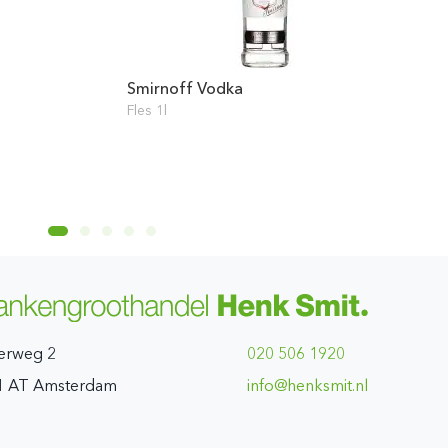
Smirnoff Vodka
Fles 1l
erweg 2
020 506 1920
1 AT Amsterdam
ln.timskneh@ofni