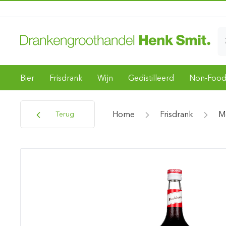
Bier
Frisdrank
Wijn
Gedistilleerd
Non-Foo
Home
Frisdrank
M
Terug