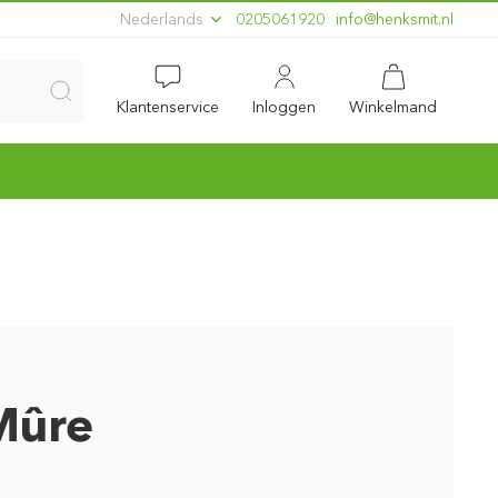
Nederlands
0205061920
ln.timskneh@ofni
Klantenservice
Inloggen
Winkelmand
Mûre