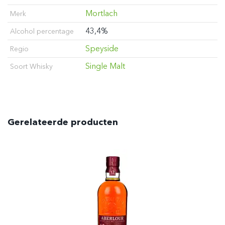
Mortlach
Merk
43,4%
Alcohol percentage
Speyside
Regio
Single Malt
Soort Whisky
Gerelateerde producten