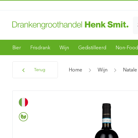
Bier
Frisdrank
Wijn
Gedistilleerd
Non-Foo
Home
Wijn
Natale
Terug