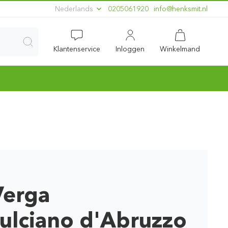
Nederlands
0205061920
ln.timskneh@ofni
Klantenservice
Inloggen
Winkelmand
Verga
lciano d'Abruzzo