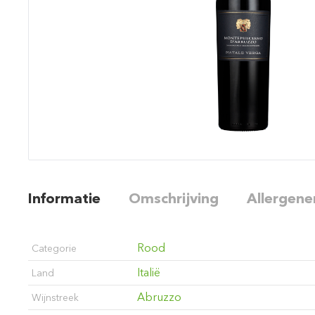
Informatie
Omschrijving
Allergene
Rood
Categorie
Italië
Land
Abruzzo
Wijnstreek