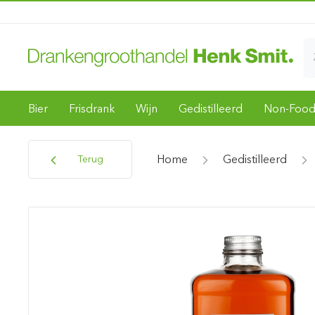
Bier
Frisdrank
Wijn
Gedistilleerd
Non-Foo
Home
Gedistilleerd
Terug