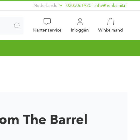
Nederlands
0205061920
ln.timskneh@ofni
Klantenservice
Inloggen
Winkelmand
rom The Barrel