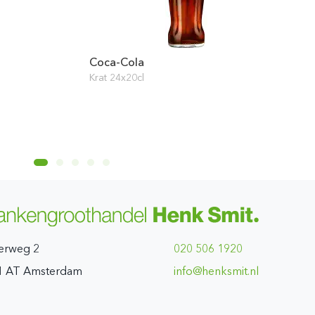
Coca-Cola
Krat 24x20cl
erweg 2
020 506 1920
1 AT Amsterdam
ln.timskneh@ofni