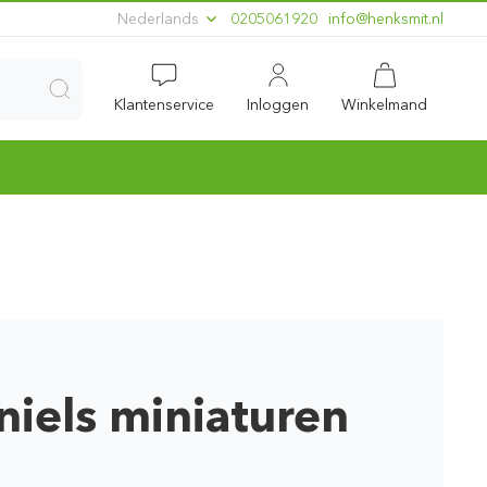
Nederlands
0205061920
ln.timskneh@ofni
Klantenservice
Inloggen
Winkelmand
niels miniaturen