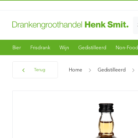
Bier
Frisdrank
Wijn
Gedistilleerd
Non-Foo
Home
Gedistilleerd
Terug