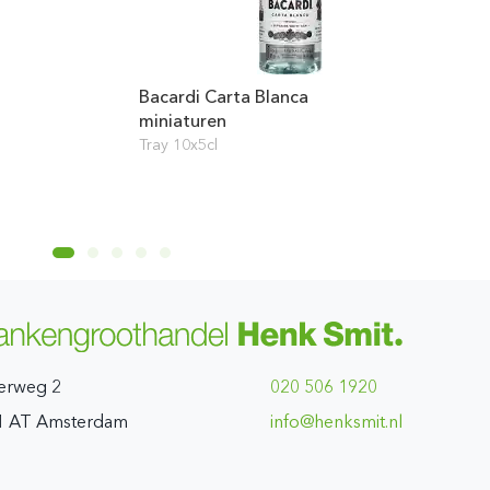
Bacardi Carta Blanca
miniaturen
Tray 10x5cl
erweg 2
020 506 1920
1 AT Amsterdam
ln.timskneh@ofni