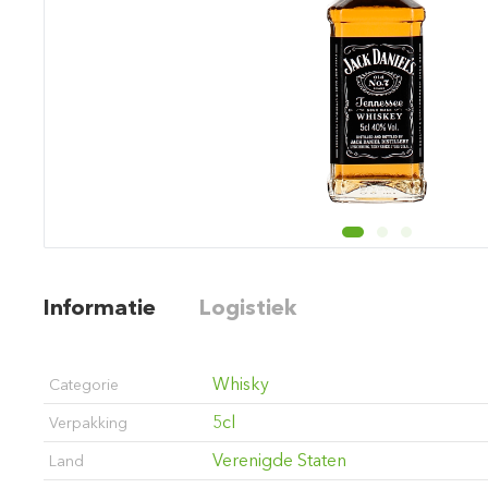
Informatie
Logistiek
Whisky
Categorie
5cl
Verpakking
Verenigde Staten
Land